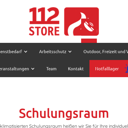
09302/980097
kontakt@112-st
ienstbedarf
Arbeitsschutz
Outdoor, Freizeit und 
eranstaltungen
Team
Kontakt
Notfalllager
Schulungsraum
limatisierten Schulungsraum heißen wir Sie für Ihre individu