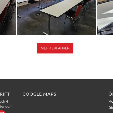
MEHR ERFAHREN
RIFT
GOOGLE MAPS
Ö
ach 4
Mo
tendorf
Di