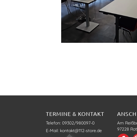
TERMINE & KONTAKT
ANSCH
Telefon: 09302/980097-0
Am Reißb
97228 Rot
E-Mail: kontakt@112-store.de