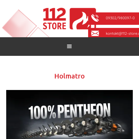
09302/980097-0
kontakt@112-store.
Holmatro